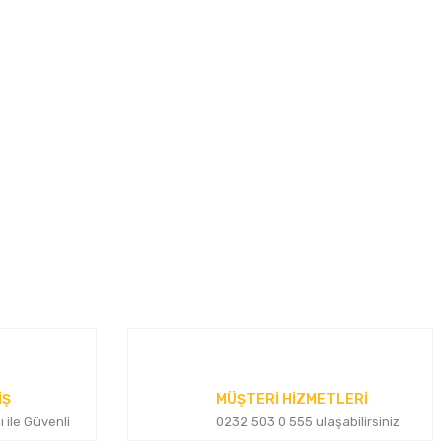
İŞ
MÜŞTERİ HİZMETLERİ
ı ile Güvenli
0232 503 0 555 ulaşabilirsiniz