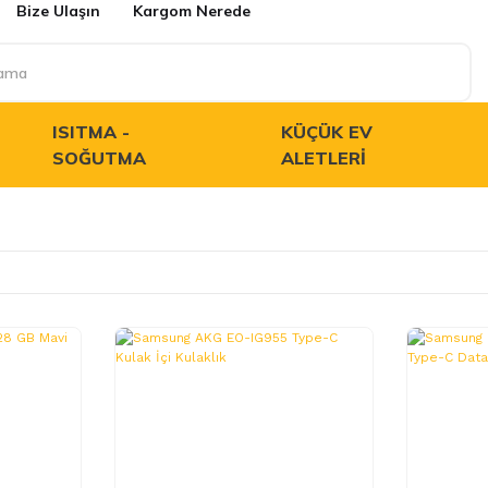
Bize Ulaşın
Kargom Nerede
ISITMA -
KÜÇÜK EV
SOĞUTMA
ALETLERI