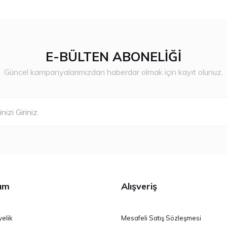
E-BÜLTEN ABONELİĞİ
Güncel kampanyalarımızdan haberdar olmak için kayıt olunuz.
ım
Alışveriş
yelik
Mesafeli Satış Sözleşmesi