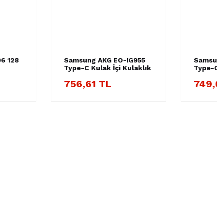
6 128
Samsung AKG EO-IG955
Samsu
Type-C Kulak İçi Kulaklık
Type-C
ve Şar
756,61 TL
749,