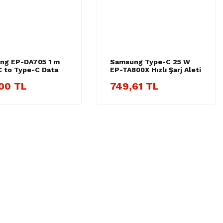
ng EP-DA705 1 m
Samsung Type-C 25 W
 to Type-C Data
EP-TA800X Hızlı Şarj Aleti
j Kablosu Siyah
00 TL
749,61 TL