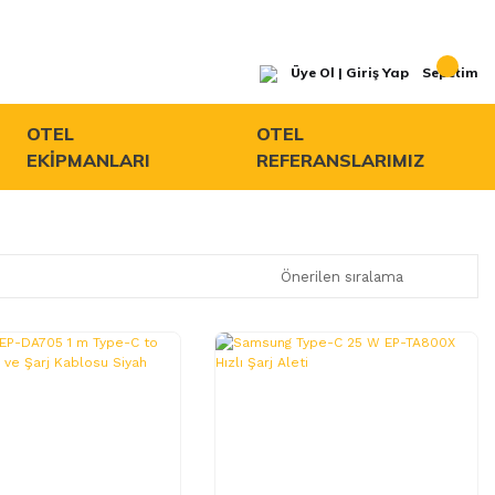
Üye Ol | Giriş Yap
Sepetim
OTEL
OTEL
EKİPMANLARI
REFERANSLARIMIZ