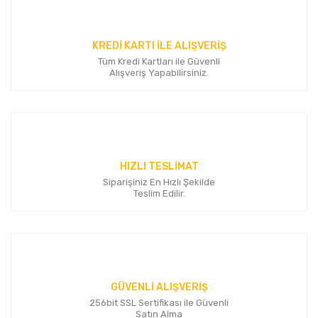
Yorum Yaz
Ürün resmi kalitesiz, bozuk veya görüntülenemiyor.
Ürün açıklamasında eksik bilgiler bulunuyor.
KREDİ KARTI İLE ALIŞVERİŞ
Ürün bilgilerinde hatalar bulunuyor.
Tüm Kredi Kartları ile Güvenli
Ürün fiyatı diğer sitelerden daha pahalı.
Alışveriş Yapabilirsiniz.
Bu ürüne benzer farklı alternatifler olmalı.
HIZLI TESLİMAT
Siparişiniz En Hızlı Şekilde
Gönder
Teslim Edilir.
GÜVENLİ ALIŞVERİŞ
256bit SSL Sertifikası ile Güvenli
Satın Alma