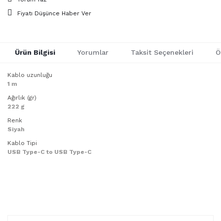
Fiyatı Düşünce Haber Ver
Ürün Bilgisi
Yorumlar
Taksit Seçenekleri
Ö
Kablo uzunluğu
1 m
Ağırlık (gr)
222 g
Renk
Siyah
Kablo Tipi
USB Type-C to USB Type-C
Bu ürünün fiyat bilgisi, resim, ürün açıklamalarında ve diğer
konularda yetersiz gördüğünüz noktaları öneri formunu
Bu ürüne ilk yorumu siz yapın!
kullanarak tarafımıza iletebilirsiniz.
Görüş ve önerileriniz için teşekkür ederiz.