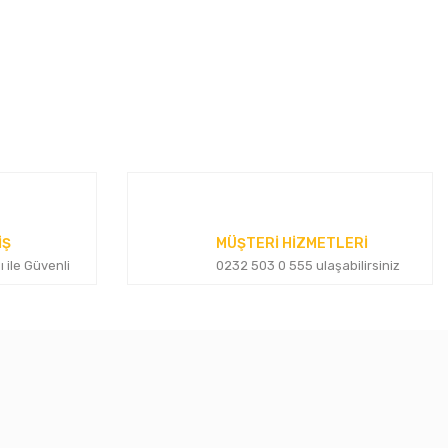
İŞ
MÜŞTERİ HİZMETLERİ
ı ile Güvenli
0232 503 0 555 ulaşabilirsiniz