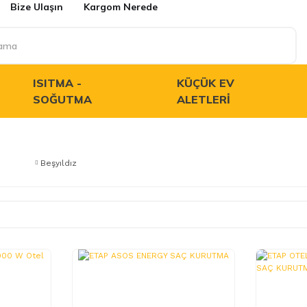
Bize Ulaşın
Kargom Nerede
ISITMA -
KÜÇÜK EV
SOĞUTMA
ALETLERI
Beşyıldız