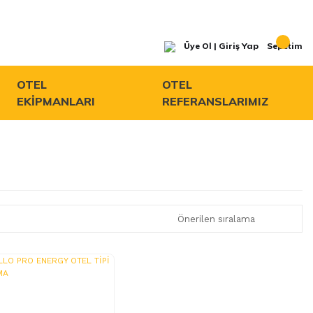
Üye Ol | Giriş Yap
Sepetim
OTEL
OTEL
EKİPMANLARI
REFERANSLARIMIZ