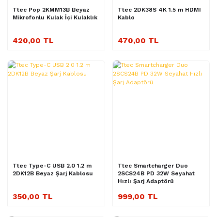
Ttec Pop 2KMM13B Beyaz
Ttec 2DK38S 4K 1.5 m HDMI
Mikrofonlu Kulak İçi Kulaklık
Kablo
420,00 TL
470,00 TL
Ttec Type-C USB 2.0 1.2 m
Ttec Smartcharger Duo
2DK12B Beyaz Şarj Kablosu
2SCS24B PD 32W Seyahat
Hızlı Şarj Adaptörü
350,00 TL
999,00 TL