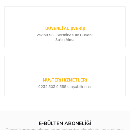
GÜVENLİ ALIŞVERİŞ
256bit SSL Sertifikası ile Güvenli
Satın Alma
MÜŞTERİ HİZMETLERİ
0232 503 0 555 ulaşabilirsiniz
E-BÜLTEN ABONELİĞİ
Güncel kampanyalarımızdan haberdar olmak için kayıt olunuz.