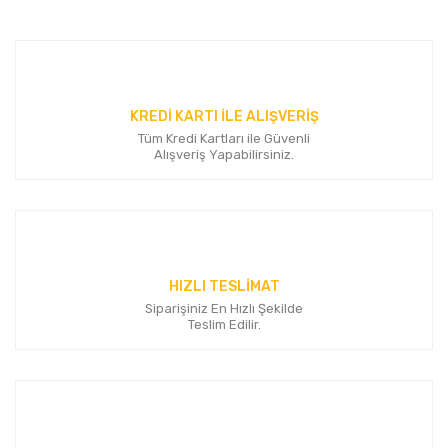
konularda yetersiz gördüğünüz noktaları öneri formunu
Bu ürüne ilk yorumu siz yapın!
kullanarak tarafımıza iletebilirsiniz.
Görüş ve önerileriniz için teşekkür ederiz.
Yorum Yaz
Ürün resmi kalitesiz, bozuk veya görüntülenemiyor.
KREDİ KARTI İLE ALIŞVERİŞ
Ürün açıklamasında eksik bilgiler bulunuyor.
Tüm Kredi Kartları ile Güvenli
Ürün bilgilerinde hatalar bulunuyor.
Alışveriş Yapabilirsiniz.
Ürün fiyatı diğer sitelerden daha pahalı.
Bu ürüne benzer farklı alternatifler olmalı.
HIZLI TESLİMAT
Siparişiniz En Hızlı Şekilde
Teslim Edilir.
Gönder