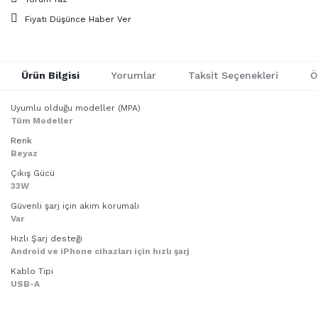
Fiyatı Düşünce Haber Ver
Ürün Bilgisi
Yorumlar
Taksit Seçenekleri
Ö
Uyumlu olduğu modeller (MPA)
Tüm Modeller
Renk
Beyaz
Çıkış Gücü
33W
Güvenli şarj için akım korumalı
Var
Hızlı Şarj desteği
Android ve iPhone cihazları için hızlı şarj
Kablo Tipi
USB-A
Bu ürünün fiyat bilgisi, resim, ürün açıklamalarında ve diğer