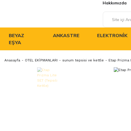
Hakkımızda
BEYAZ
ANKASTRE
ELEKTRONIK
EŞYA
Anasayfa
OTEL EKİPMANLARI
sunum tepsisi ve kettle
Etap Prizma L