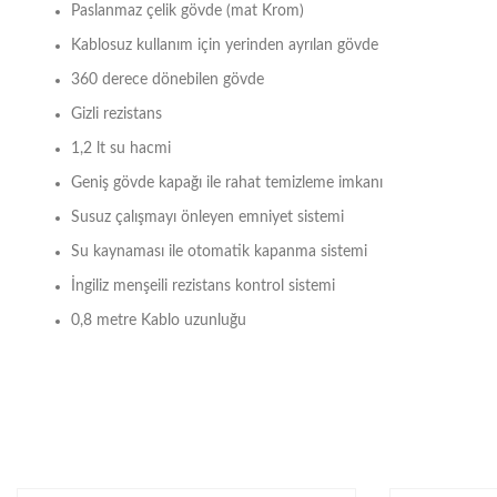
Paslanmaz çelik gövde (mat Krom)
Kablosuz kullanım için yerinden ayrılan gövde
360 derece dönebilen gövde
Gizli rezistans
1,2 lt su hacmi
Geniş gövde kapağı ile rahat temizleme imkanı
Susuz çalışmayı önleyen emniyet sistemi
Su kaynaması ile otomatik kapanma sistemi
İngiliz menşeili rezistans kontrol sistemi
0,8 metre Kablo uzunluğu
Bu ürünün fiyat bilgisi, resim, ürün açıklamalarında ve diğer 
Teklif almak için mail adresimiz:
halil@besyild
Görüş ve önerileriniz için teşekkür ederiz.
Ürün resmi kalitesiz, bozuk veya görüntülenemiyor.