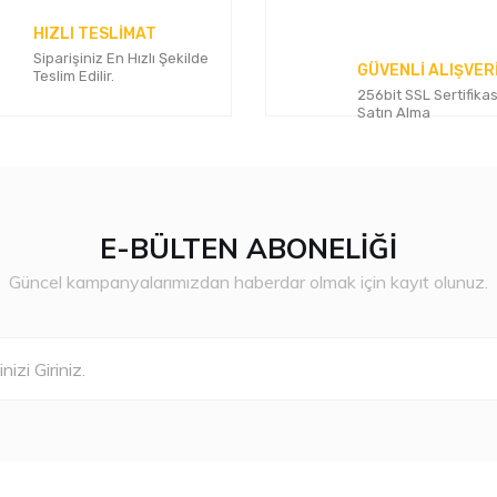
Yorum Yaz
HIZLI TESLİMAT
Siparişiniz En Hızlı Şekilde
GÜVENLİ ALIŞVER
Teslim Edilir.
256bit SSL Sertifikas
Satın Alma
E-BÜLTEN ABONELİĞİ
Gönder
Güncel kampanyalarımızdan haberdar olmak için kayıt olunuz.