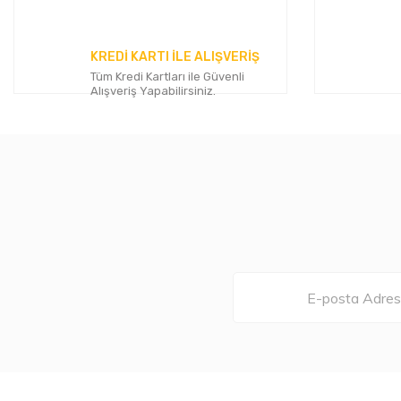
Ürün açıklamasında eksik bilgiler bulunuyor.
Ürün bilgilerinde hatalar bulunuyor.
KREDİ KARTI İLE ALIŞVERİŞ
Ürün fiyatı diğer sitelerden daha pahalı.
Tüm Kredi Kartları ile Güvenli
Bu ürüne benzer farklı alternatifler olmalı.
Alışveriş Yapabilirsiniz.