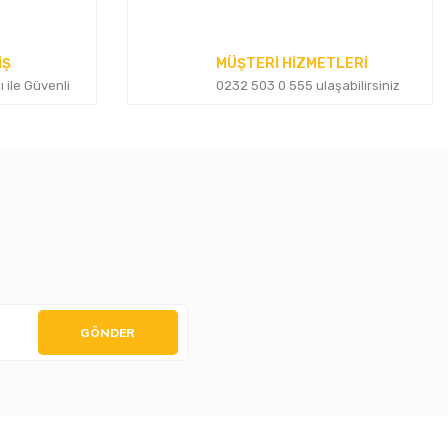
İŞ
MÜŞTERİ HİZMETLERİ
ı ile Güvenli
0232 503 0 555 ulaşabilirsiniz
GÖNDER