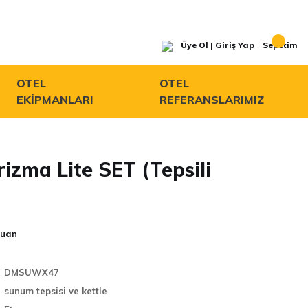
Üye Ol | Giriş Yap
Sepetim
OTEL
OTEL
EKİPMANLARI
REFERANSLARIMIZ
rizma Lite SET (Tepsili
Puan
DMSUWX47
sunum tepsisi ve kettle