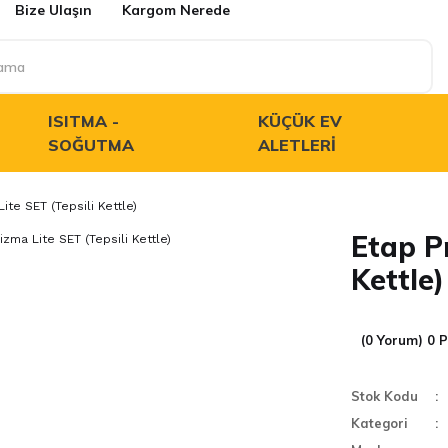
Bize Ulaşın
Kargom Nerede
ISITMA -
KÜÇÜK EV
SOĞUTMA
ALETLERI
ite SET (Tepsili Kettle)
Etap P
Kettle)
(0 Yorum) 0 
Stok Kodu
Kategori