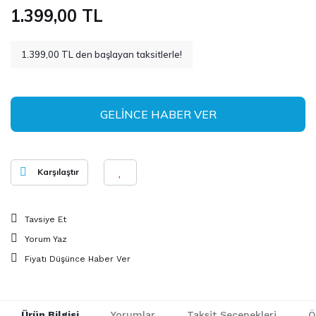
1.399,00 TL
1.399,00 TL den başlayan taksitlerle!
GELİNCE HABER VER
Karşılaştır
Tavsiye Et
Yorum Yaz
Fiyatı Düşünce Haber Ver
Ürün Bilgisi
Yorumlar
Taksit Seçenekleri
Ö