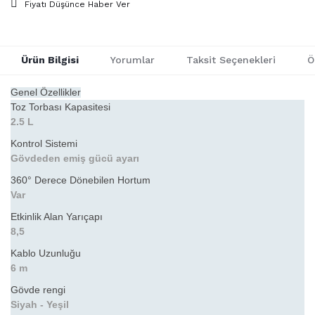
Fiyatı Düşünce Haber Ver
Ürün Bilgisi
Yorumlar
Taksit Seçenekleri
Ö
Genel Özellikler
Toz Torbası Kapasitesi
2.5 L
Kontrol Sistemi
Gövdeden emiş gücü ayarı
360° Derece Dönebilen Hortum
Var
Etkinlik Alan Yarıçapı
8,5
Kablo Uzunluğu
6 m
Gövde rengi
Siyah - Yeşil