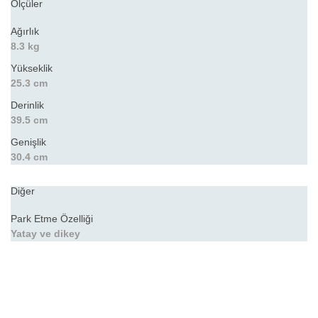
Ölçüler
Ağırlık
8.3 kg
Yükseklik
25.3 cm
Derinlik
39.5 cm
Genişlik
30.4 cm
Diğer
Park Etme Özelliği
Yatay ve dikey
Bu ürünün fiyat bilgisi, resim, ürün açıklamalarında ve diğer
konularda yetersiz gördüğünüz noktaları öneri formunu
Bu ürüne ilk yorumu siz yapın!
kullanarak tarafımıza iletebilirsiniz.
Görüş ve önerileriniz için teşekkür ederiz.