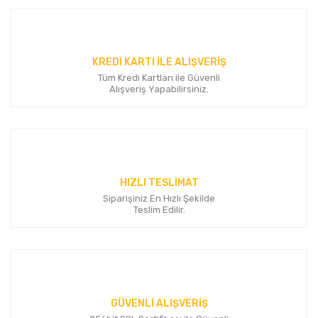
Yorum Yaz
Ürün resmi kalitesiz, bozuk veya görüntülenemiyor.
Ürün açıklamasında eksik bilgiler bulunuyor.
KREDİ KARTI İLE ALIŞVERİŞ
Ürün bilgilerinde hatalar bulunuyor.
Tüm Kredi Kartları ile Güvenli
Ürün fiyatı diğer sitelerden daha pahalı.
Alışveriş Yapabilirsiniz.
Bu ürüne benzer farklı alternatifler olmalı.
HIZLI TESLİMAT
Siparişiniz En Hızlı Şekilde
Gönder
Teslim Edilir.
GÜVENLİ ALIŞVERİŞ