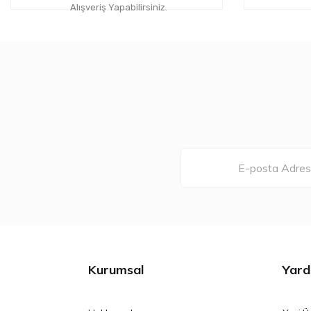
Bu ürüne benzer farklı alternatifler olmalı.
Alışveriş Yapabilirsiniz.
Kurumsal
Yard