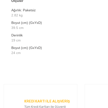
Ölçüler
Ağırlık: Paketsiz
2.82 kg
Boyut (cm) (GxYxD)
39.5 cm
Derinlik
19 cm
Boyut (cm) (GxYxD)
24 cm
Bu ürünün fiyat bilgisi, resim, ürün açıklamalarında ve diğer 
Görüş ve önerileriniz için teşekkür ederiz.
Ürün resmi kalitesiz, bozuk veya görüntülenemiyor.
Ürün açıklamasında eksik bilgiler bulunuyor.
Ürün bilgilerinde hatalar bulunuyor.
KREDİ KARTI İLE ALIŞVERİŞ
Ürün fiyatı diğer sitelerden daha pahalı.
Tüm Kredi Kartları ile Güvenli