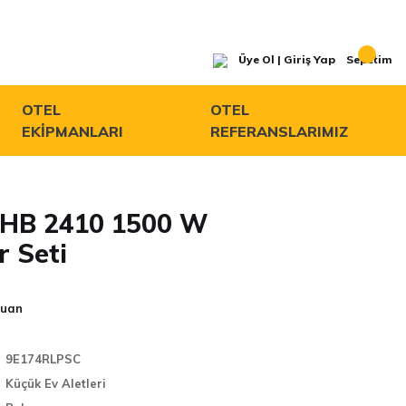
Üye Ol | Giriş Yap
Sepetim
OTEL
OTEL
EKİPMANLARI
REFERANSLARIMIZ
RHB 2410 1500 W
r Seti
Puan
9E174RLPSC
Küçük Ev Aletleri