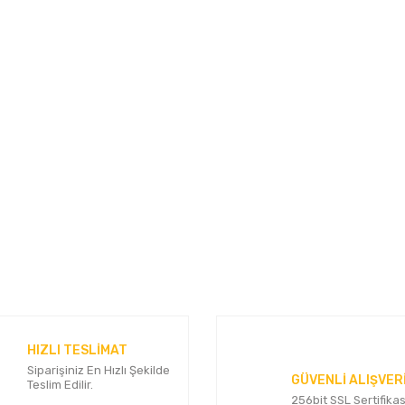
konularda yetersiz gördüğünüz noktaları öneri formunu kullanarak tarafımı
Bu ürüne ilk yorumu siz yapın!
Yorum Yaz
HIZLI TESLİMAT
Siparişiniz En Hızlı Şekilde
GÜVENLİ ALIŞVER
Teslim Edilir.
256bit SSL Sertifikas