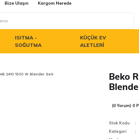
Bize Ulaşın
Kargom Nerede
ISITMA -
KÜÇÜK EV
SOĞUTMA
ALETLERI
Beko 
Blende
(0 Yorum) 0 
Stok Kodu
Kategori