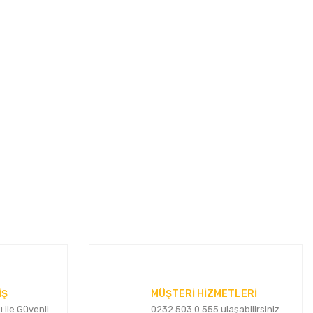
za iletebilirsiniz.
İŞ
MÜŞTERİ HİZMETLERİ
ı ile Güvenli
0232 503 0 555 ulaşabilirsiniz