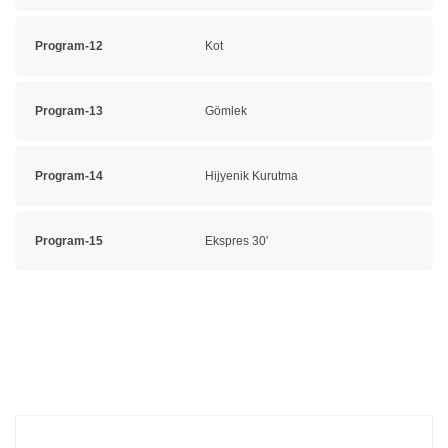
Program-12
Kot
Program-13
Gömlek
Program-14
Hijyenik Kurutma
Program-15
Ekspres 30'
Bu ürünün fiyat bilgisi, resim, ürün açıklamalarında ve diğer
konularda yetersiz gördüğünüz noktaları öneri formunu
Bu ürüne ilk yorumu siz yapın!
kullanarak tarafımıza iletebilirsiniz.
Görüş ve önerileriniz için teşekkür ederiz.
Yorum Yaz
Ürün resmi kalitesiz, bozuk veya görüntülenemiyor.