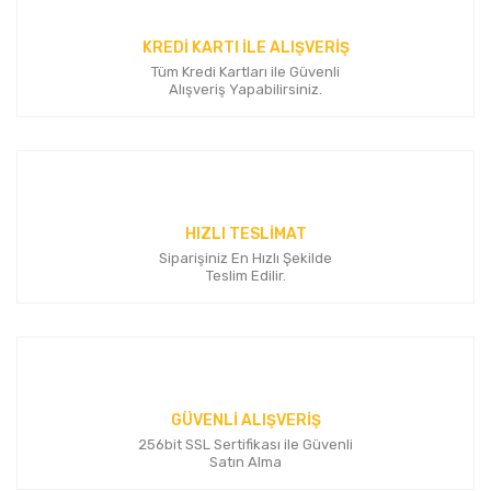
Ürün açıklamasında eksik bilgiler bulunuyor.
KREDİ KARTI İLE ALIŞVERİŞ
Ürün bilgilerinde hatalar bulunuyor.
Tüm Kredi Kartları ile Güvenli
Ürün fiyatı diğer sitelerden daha pahalı.
Alışveriş Yapabilirsiniz.
Bu ürüne benzer farklı alternatifler olmalı.
HIZLI TESLİMAT
Siparişiniz En Hızlı Şekilde
Gönder
Teslim Edilir.
GÜVENLİ ALIŞVERİŞ
256bit SSL Sertifikası ile Güvenli
Satın Alma