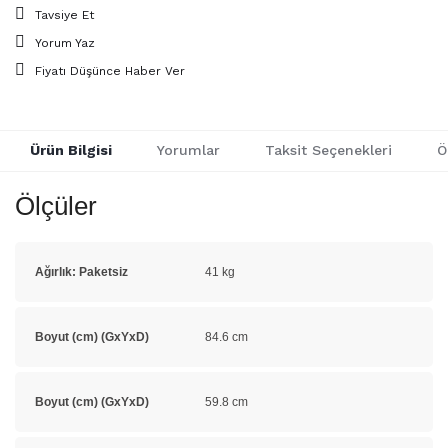
Tavsiye Et
Yorum Yaz
Fiyatı Düşünce Haber Ver
Ürün Bilgisi
Yorumlar
Taksit Seçenekleri
Ö
Ölçüler
Ağırlık: Paketsiz
41 kg
Boyut (cm) (GxYxD)
84.6 cm
Boyut (cm) (GxYxD)
59.8 cm