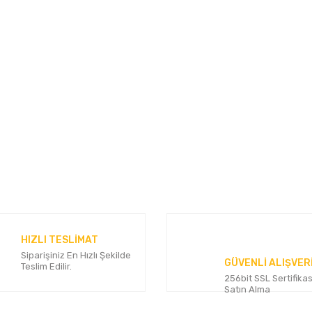
konularda yetersiz gördüğünüz noktaları öneri formunu kullanarak tarafımı
Bu ürüne ilk yorumu siz yapın!
Yorum Yaz
HIZLI TESLİMAT
Siparişiniz En Hızlı Şekilde
GÜVENLİ ALIŞVER
Teslim Edilir.
256bit SSL Sertifikas
Satın Alma