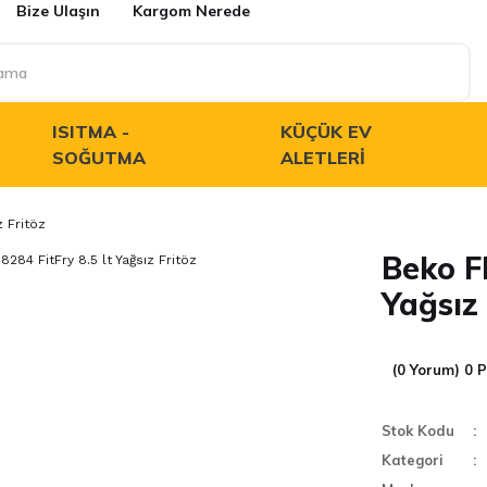
Bize Ulaşın
Kargom Nerede
ISITMA -
KÜÇÜK EV
SOĞUTMA
ALETLERI
z Fritöz
Beko FR
Yağsız 
(0 Yorum) 0 
Stok Kodu
Kategori