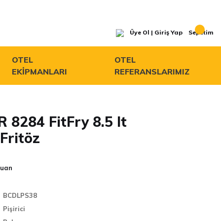
Üye Ol | Giriş Yap
Sepetim
OTEL
OTEL
EKİPMANLARI
REFERANSLARIMIZ
 8284 FitFry 8.5 lt
Fritöz
Puan
BCDLPS38
Pişirici