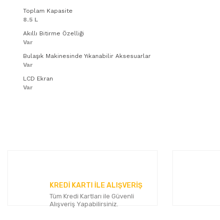
Toplam Kapasite
8.5 L
Akıllı Bitirme Özelliği
Var
Bulaşık Makinesinde Yıkanabilir Aksesuarlar
Var
LCD Ekran
Var
Bu ürünün fiyat bilgisi, resim, ürün açıklamalarında ve diğer 
Görüş ve önerileriniz için teşekkür ederiz.
Ürün resmi kalitesiz, bozuk veya görüntülenemiyor.
Ürün açıklamasında eksik bilgiler bulunuyor.
Ürün bilgilerinde hatalar bulunuyor.
KREDİ KARTI İLE ALIŞVERİŞ
Ürün fiyatı diğer sitelerden daha pahalı.
Tüm Kredi Kartları ile Güvenli
Bu ürüne benzer farklı alternatifler olmalı.
Alışveriş Yapabilirsiniz.