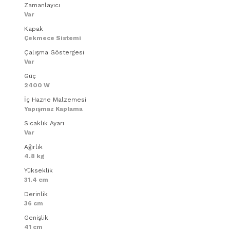
Zamanlayıcı
Var
Kapak
Çekmece Sistemi
Çalışma Göstergesi
Var
Güç
2400 W
İç Hazne Malzemesi
Yapışmaz Kaplama
Sıcaklık Ayarı
Var
Ağırlık
4.8 kg
Yükseklik
31.4 cm
Derinlik
36 cm
Genişlik
41 cm