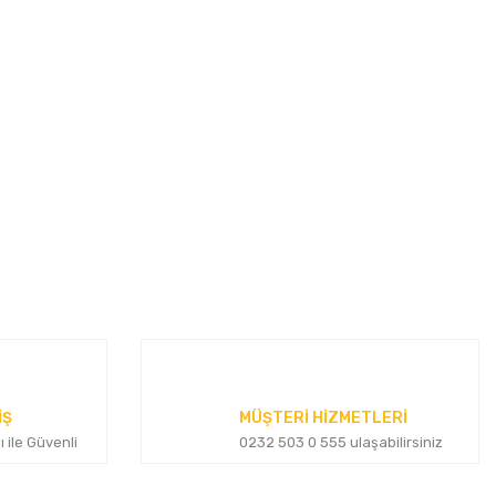
za iletebilirsiniz.
İŞ
MÜŞTERİ HİZMETLERİ
ı ile Güvenli
0232 503 0 555 ulaşabilirsiniz