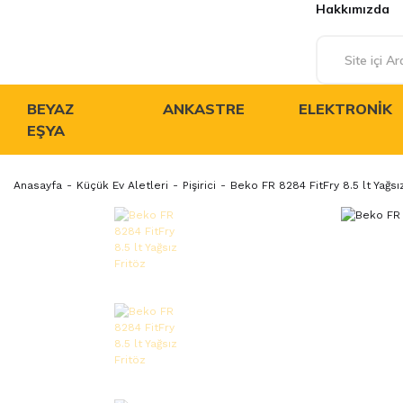
Hakkımızda
BEYAZ
ANKASTRE
ELEKTRONIK
EŞYA
Anasayfa
Küçük Ev Aletleri
Pişirici
Beko FR 8284 FitFry 8.5 lt Yağsı