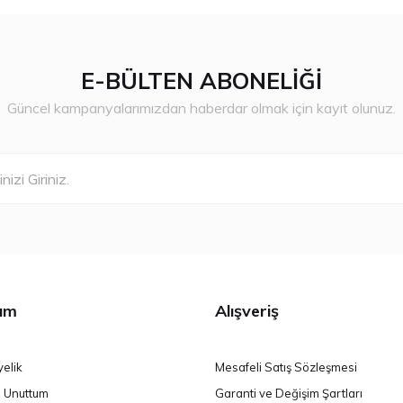
E-BÜLTEN ABONELİĞİ
Gönder
Güncel kampanyalarımızdan haberdar olmak için kayıt olunuz.
ım
Alışveriş
yelik
Mesafeli Satış Sözleşmesi
i Unuttum
Garanti ve Değişim Şartları