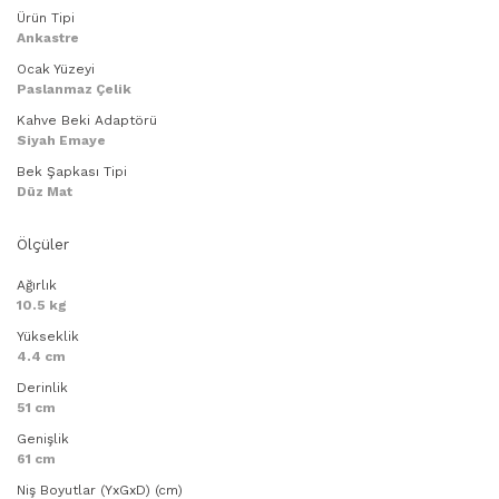
Ürün Tipi
Ankastre
Ocak Yüzeyi
Paslanmaz Çelik
Kahve Beki Adaptörü
Siyah Emaye
Bek Şapkası Tipi
Düz Mat
Ölçüler
Ağırlık
10.5 kg
Yükseklik
4.4 cm
Derinlik
51 cm
Genişlik
61 cm
Niş Boyutlar (YxGxD) (cm)