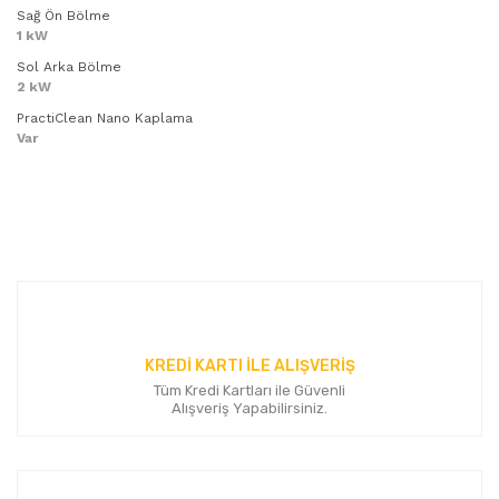
Sağ Ön Bölme
1 kW
Sol Arka Bölme
2 kW
PractiClean Nano Kaplama
Var
Bu ürünün fiyat bilgisi, resim, ürün açıklamalarında ve diğer
konularda yetersiz gördüğünüz noktaları öneri formunu
Bu ürüne ilk yorumu siz yapın!
kullanarak tarafımıza iletebilirsiniz.
Görüş ve önerileriniz için teşekkür ederiz.
Yorum Yaz
Ürün resmi kalitesiz, bozuk veya görüntülenemiyor.
Ürün açıklamasında eksik bilgiler bulunuyor.
KREDİ KARTI İLE ALIŞVERİŞ
Ürün bilgilerinde hatalar bulunuyor.
Tüm Kredi Kartları ile Güvenli
Ürün fiyatı diğer sitelerden daha pahalı.
Alışveriş Yapabilirsiniz.
Bu ürüne benzer farklı alternatifler olmalı.