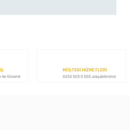
za iletebilirsiniz.
İŞ
MÜŞTERİ HİZMETLERİ
ı ile Güvenli
0232 503 0 555 ulaşabilirsiniz