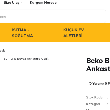
Bize Ulaşın
Kargom Nerede
ISITMA -
KÜÇÜK EV
SOĞUTMA
ALETLERI
cak
Beko B
Ankast
(0 Yorum) 0 
Stok Kodu
Kategori