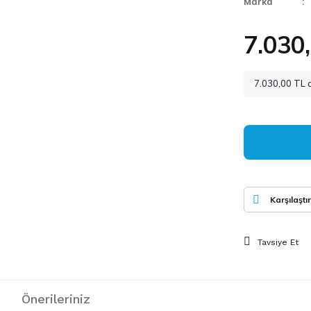
Marka
7.030
7.030,00 TL d
Karşılaştır
Tavsiye Et
i
Önerileriniz