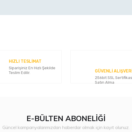
konularda yetersiz gördüğünüz noktaları öneri formunu kullanarak tarafımı
Bu ürüne ilk yorumu siz yapın!
Yorum Yaz
HIZLI TESLİMAT
Siparişiniz En Hızlı Şekilde
GÜVENLİ ALIŞVER
Teslim Edilir.
256bit SSL Sertifikas
Satın Alma
E-BÜLTEN ABONELİĞİ
Gönder
Güncel kampanyalarımızdan haberdar olmak için kayıt olunuz.