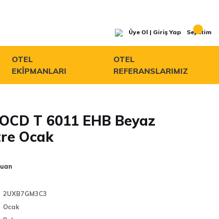
Üye Ol | Giriş Yap
Sepetim
OTEL
OTEL
EKİPMANLARI
REFERANSLARIMIZ
OCD T 6011 EHB Beyaz
re Ocak
Puan
2UXB7GM3C3
Ocak