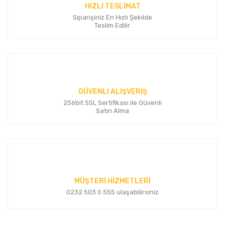
HIZLI TESLİMAT
Siparişiniz En Hızlı Şekilde
Gönder
Teslim Edilir.
GÜVENLİ ALIŞVERİŞ
256bit SSL Sertifikası ile Güvenli
Satın Alma
MÜŞTERİ HİZMETLERİ
0232 503 0 555 ulaşabilirsiniz