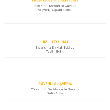
KREDİ KARTI İLE ALIŞVERİŞ
Ürün bilgilerinde hatalar bulunuyor.
Tüm Kredi Kartları ile Güvenli
Ürün fiyatı diğer sitelerden daha pahalı.
Alışveriş Yapabilirsiniz.
Bu ürüne benzer farklı alternatifler olmalı.
HIZLI TESLİMAT
Siparişiniz En Hızlı Şekilde
Gönder
Teslim Edilir.
GÜVENLİ ALIŞVERİŞ
256bit SSL Sertifikası ile Güvenli
Satın Alma