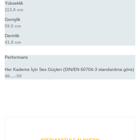
Yükseklik
113.8 cm
Genişlik
59.5 cm
Derinlik
41.9 cm
Performans
Her Kademe İçin Ses Güçleri (DIN/EN 60704-3 standardına göre)
46-...-59
Bu ürünün fiyat bilgisi, resim, ürün açıklamalarında ve diğer
konularda yetersiz gördüğünüz noktaları öneri formunu
Bu ürüne ilk yorumu siz yapın!
kullanarak tarafımıza iletebilirsiniz.
Görüş ve önerileriniz için teşekkür ederiz.
Yorum Yaz
Ürün resmi kalitesiz, bozuk veya görüntülenemiyor.
Ürün açıklamasında eksik bilgiler bulunuyor.