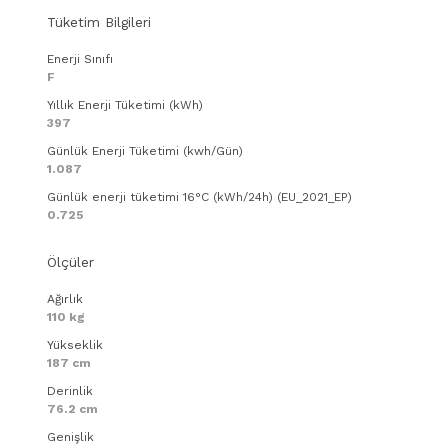
Tüketim Bilgileri
Enerji Sınıfı
F
Yıllık Enerji Tüketimi (kWh)
397
Günlük Enerji Tüketimi (kwh/Gün)
1.087
Günlük enerji tüketimi 16°C (kWh/24h) (EU_2021_EP)
0.725
Ölçüler
Ağırlık
110 kg
Yükseklik
187 cm
Derinlik
76.2 cm
Genişlik