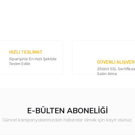
konularda yetersiz gördüğünüz noktaları öneri formunu kullanarak tarafımı
Bu ürüne ilk yorumu siz yapın!
Yorum Yaz
HIZLI TESLİMAT
Siparişiniz En Hızlı Şekilde
GÜVENLİ ALIŞVER
Teslim Edilir.
256bit SSL Sertifikas
Satın Alma
E-BÜLTEN ABONELİĞİ
Gönder
Güncel kampanyalarımızdan haberdar olmak için kayıt olunuz.