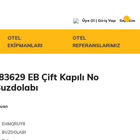
Üye Ol | Giriş Yap
Sepetim
OTEL
OTEL
EKİPMANLARI
REFERANSLARIMIZ
83629 EB Çift Kapılı No
Buzdolabı
Puan
EHMQRUY8
BUZDOLABI