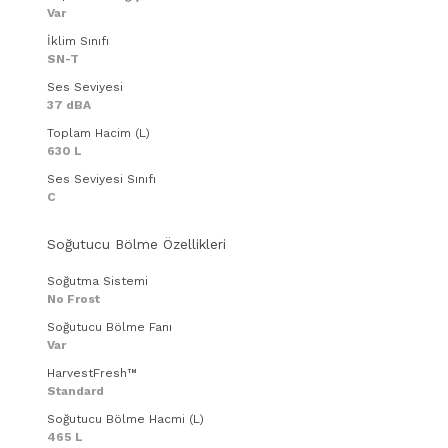
Var
İklim Sınıfı
SN-T
Ses Seviyesi
37 dBA
Toplam Hacim (L)
630 L
Ses Seviyesi Sınıfı
C
Soğutucu Bölme Özellikleri
Soğutma Sistemi
No Frost
Soğutucu Bölme Fanı
Var
HarvestFresh™
Standard
Soğutucu Bölme Hacmi (L)
465 L