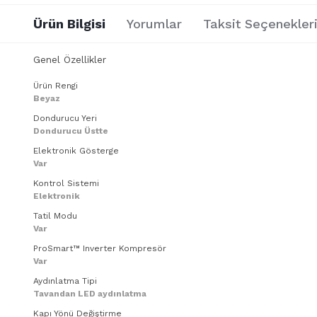
Ürün Bilgisi
Yorumlar
Taksit Seçenekler
Genel Özellikler
Ürün Rengi
Beyaz
Dondurucu Yeri
Dondurucu Üstte
Elektronik Gösterge
Var
Kontrol Sistemi
Elektronik
Tatil Modu
Var
ProSmart™ Inverter Kompresör
Var
Aydınlatma Tipi
Tavandan LED aydınlatma
Kapı Yönü Değiştirme