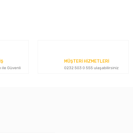
za iletebilirsiniz.
İŞ
MÜŞTERİ HİZMETLERİ
ı ile Güvenli
0232 503 0 555 ulaşabilirsiniz