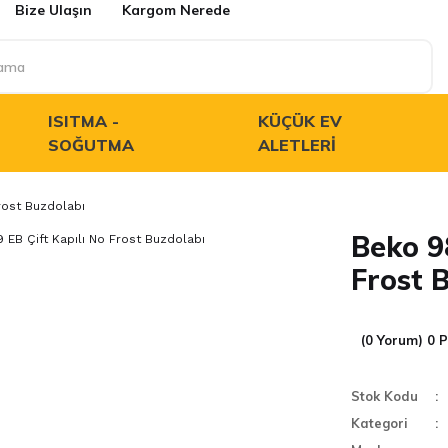
Bize Ulaşın
Kargom Nerede
ISITMA -
KÜÇÜK EV
SOĞUTMA
ALETLERI
rost Buzdolabı
Beko 9
Frost 
(0 Yorum) 0 
Stok Kodu
Kategori