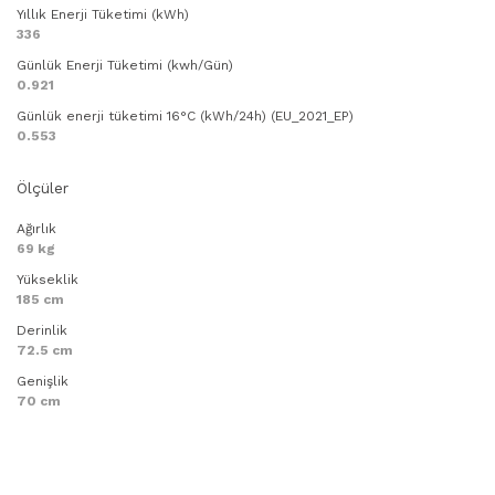
Yıllık Enerji Tüketimi (kWh)
336
Günlük Enerji Tüketimi (kwh/Gün)
0.921
Günlük enerji tüketimi 16°C (kWh/24h) (EU_2021_EP)
0.553
Ölçüler
Ağırlık
69 kg
Yükseklik
185 cm
Derinlik
72.5 cm
Genişlik
70 cm
Bu ürünün fiyat bilgisi, resim, ürün açıklamalarında ve diğer
konularda yetersiz gördüğünüz noktaları öneri formunu
Bu ürüne ilk yorumu siz yapın!