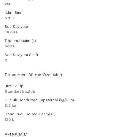
Var
İklim Sınıfı
SN-T
Ses Seviyesi
38 dBA
Toplam Hacim (L)
503 L
Ses Seviyesi Sınıfı
C
Dondurucu Bölme Özellikleri
Buzluk Tipi
Standart buzluk
Günlük Dondurma Kapasitesi (kg/Gün)
5.2 kg
Dondurucu Bölme Hacmi (L)
130 L
Aksesuarlar