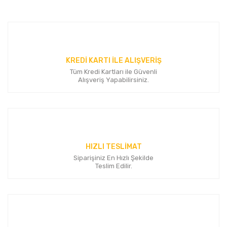
kullanarak tarafımıza iletebilirsiniz.
Görüş ve önerileriniz için teşekkür ederiz.
Yorum Yaz
Ürün resmi kalitesiz, bozuk veya görüntülenemiyor.
Ürün açıklamasında eksik bilgiler bulunuyor.
KREDİ KARTI İLE ALIŞVERİŞ
Ürün bilgilerinde hatalar bulunuyor.
Tüm Kredi Kartları ile Güvenli
Ürün fiyatı diğer sitelerden daha pahalı.
Alışveriş Yapabilirsiniz.
Bu ürüne benzer farklı alternatifler olmalı.
HIZLI TESLİMAT
Siparişiniz En Hızlı Şekilde
Gönder
Teslim Edilir.